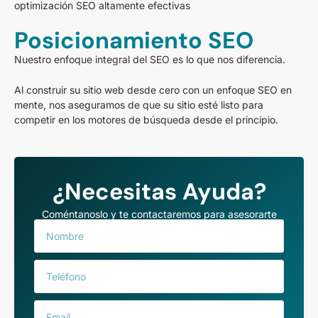
optimiza
ción SEO altamente efectivas
Posicionamiento SEO
Nuestro enfoque integral del SEO es lo que nos diferencia.
Al construir su sitio web desde cero con un enfoque SEO en
mente, nos aseguramos de que su sitio esté listo para
competir en los motores de búsqueda desde el principio.
¿Necesitas Ayuda?
Coméntanoslo y te contactaremos para asesorarte
N
o
m
T
b
e
r
l
e
E
é