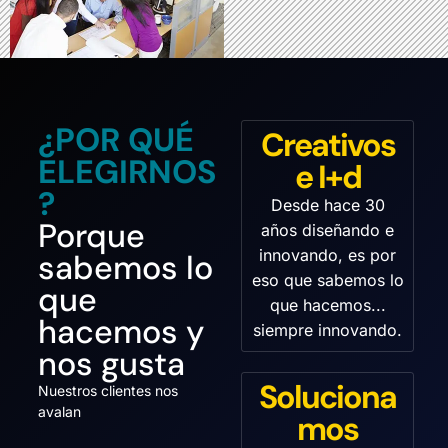
¿POR QUÉ
Creativos
ELEGIRNOS
e I+d
?
Desde hace 30
Porque
años diseñando e
innovando, es por
sabemos lo
eso que sabemos lo
que
que hacemos...
hacemos y
siempre innovando.
nos gusta
Soluciona
Nuestros clientes nos
avalan
mos