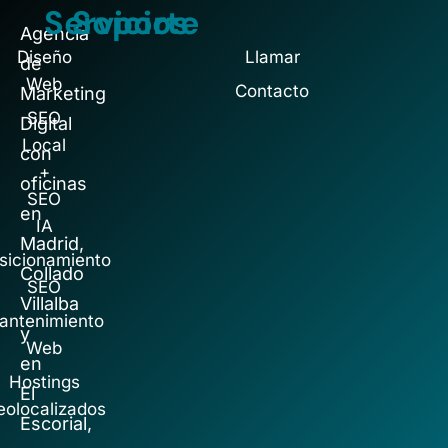
Servicios
Soporte
Agencia
Diseño
Llamar
de
Web
Contacto
Marketing
SEO
Digital
Local
con
+
oficinas
SEO
en
IA
Madrid,
sicionamiento
Collado
SEO
Villalba
antenimiento
y
Web
en
Hostings
El
eolocalizados
Escorial,