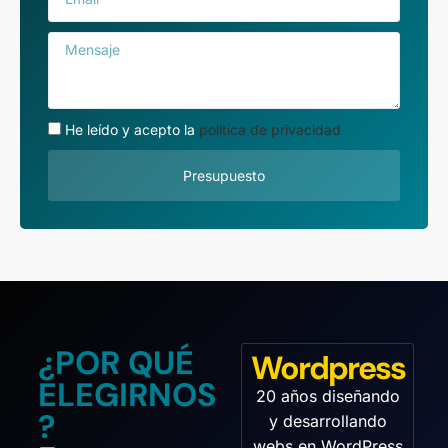
m
f
a
o
M
i
n
e
l
o
n
s
a
He leído y acepto la
política de privacidad
j
e
Presupuesto
¿POR QUÉ
Wordpress
ELEGIRNOS
20 años diseñando
?
y desarrollando
webs en WordPress