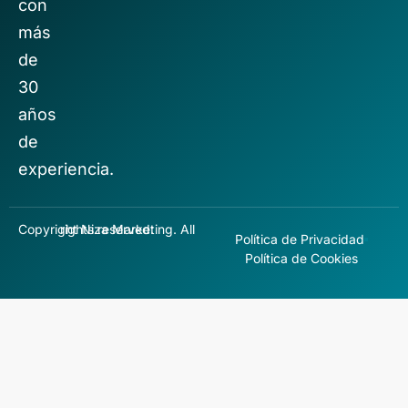
con
más
de
30
años
de
experiencia.
Copyright Niza Marketing. All rights reserved.
Política de Privacidad
Política de Cookies