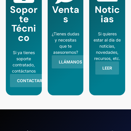
Sopor
Venta
Notic
te
s
ias
Técni
¿Tienes dudas
Si quieres
co
y necesitas
estar al día de
que te
noticias,
asesoremos?
novedades,
Si ya tienes
recursos, etc.
soporte
LLÁMANOS
contratado,
LEER
contáctanos
CONTACTAR