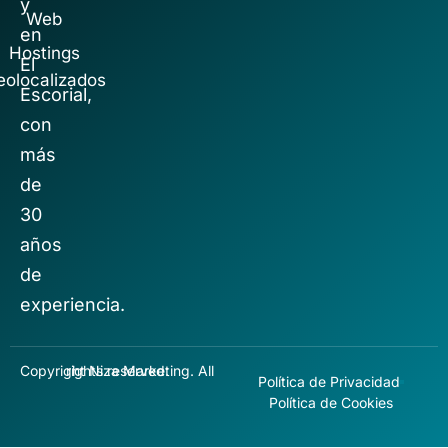
y
Web
en
Hostings
El
eolocalizados
Escorial,
con
más
de
30
años
de
experiencia.
Copyright Niza Marketing. All rights reserved.
Política de Privacidad
Política de Cookies